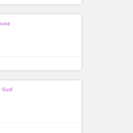
ouse
u Sud