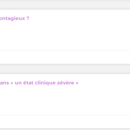
contagieux ?
ns « un état clinique sévère »