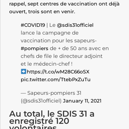
rappel, sept centres de vaccination ont déjà
ouvert, trois sont en venir.
| Le
#COVID19
@sdis31officiel
lance la campagne de
vaccination pour les sapeurs-
de + de 50 ans avec en
#pompiers
chefs de file le directeur adjoint
et le médecin-chef !
https://t.co/wM28C66oSX
pic.twitter.com/TtebPxZuTu
— Sapeurs-pompiers 31
(@sdis31officiel)
January 11, 2021
Au total, le SDIS 31 a
enregistré 120
volontaires.