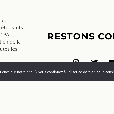
ous
 étudiants
RESTONS CO
SCPA
ion de la
utes les
r toutes
ience sur notre site. Si vous continuez à utiliser ce dernier, nous cons
 et
us sont