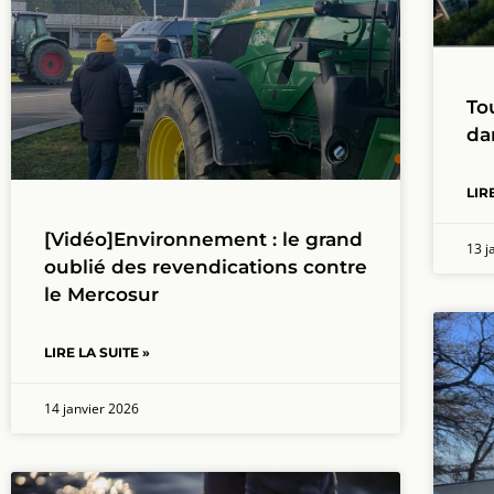
To
da
LIR
[Vidéo]Environnement : le grand
13 j
oublié des revendications contre
le Mercosur
LIRE LA SUITE »
14 janvier 2026