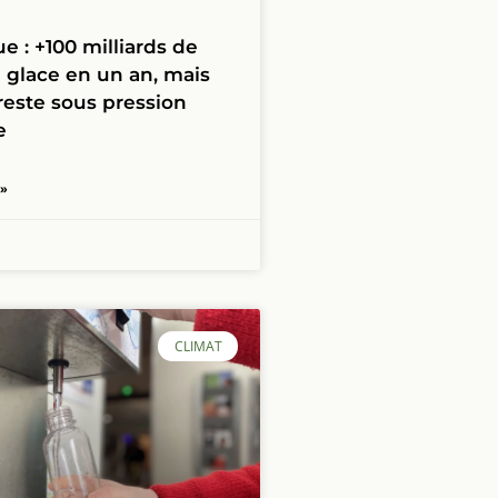
e : +100 milliards de
 glace en un an, mais
reste sous pression
e
 »
CLIMAT