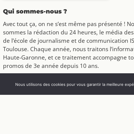
Qui sommes-nous ?
Avec tout ça, on ne s’est même pas présenté ! N
sommes la rédaction du 24 heures, le média des
de l’école de journalisme et de communication I
Toulouse. Chaque année, nous traitons l’informat
Haute-Garonne, et ce traitement accompagne to
promos de 3e année depuis 10 ans.
En 2026, l’environnement est le mot d’ordre pou
Nous utilisons des cookies pour vous garantir la meilleure expér
nos productions. On vous explique tout en vidéo
carrousel, sur
,
et
! To
Instagram
TikTok
Facebook
accompagnés d’un article
!
ici