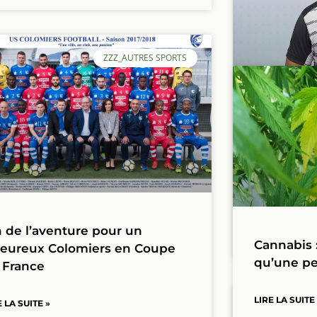
ZZZ_AUTRES SPORTS
Michaël 
entraîneu
LIRE LA SUITE
n de l’aventure pour un
23 janvier 2018
Cannabis 
leureux Colomiers en Coupe
qu’une pe
 France
LIRE LA SUITE
E LA SUITE »