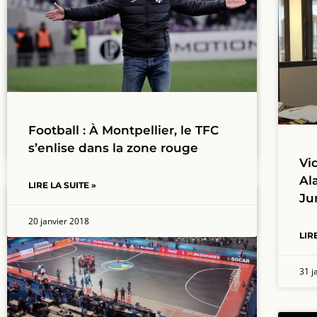
La Cité de l’Espace va vous
permettre d’acheter une navette
spatiale
LIRE LA SUITE »
Football : À Montpellier, le TFC
1 février 2018
s’enlise dans la zone rouge
Vi
Al
LIRE LA SUITE »
Ju
ZZZ_AUTRES SPORTS
20 janvier 2018
LIR
31 j