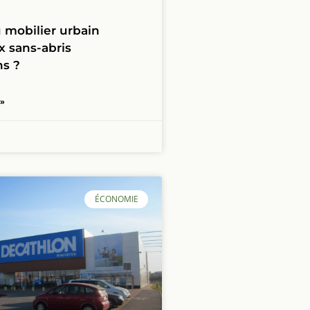
u mobilier urbain
x sans-abris
ns ?
 »
ÉCONOMIE