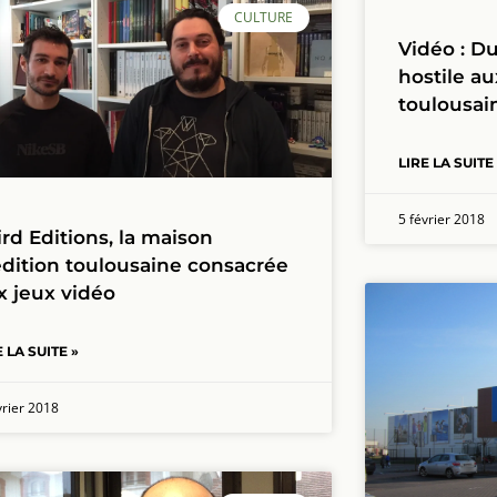
CULTURE
Vidéo : D
hostile au
toulousai
LIRE LA SUITE
5 février 2018
ird Editions, la maison
édition toulousaine consacrée
x jeux vidéo
E LA SUITE »
vrier 2018