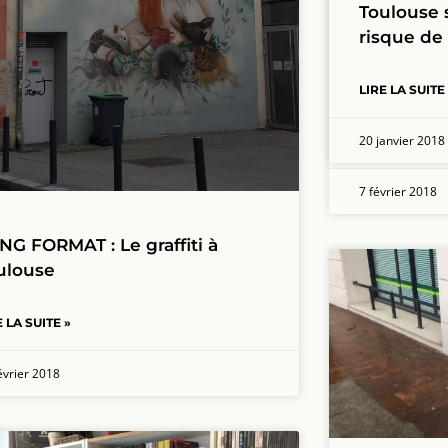
Toulouse s
risque de
Lycée Gall
académiq
laisse sa 
LIRE LA SUITE
20 janvier 2018
LIRE LA SUITE
7 février 2018
NG FORMAT : Le graffiti à
ulouse
E LA SUITE »
évrier 2018