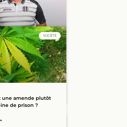
SOCIÉTÉ
Debève nouvel
r du TFC ?
 »
: une amende plutôt
ine de prison ?
 »
POLITIQUE