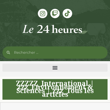
ZZZZZ_International
|
zzz_Environnement &
Sciences
|
zzz_Tous les
articles