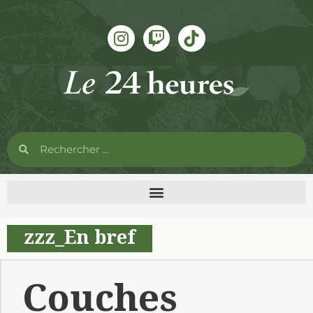
zzz_En bref
Couches