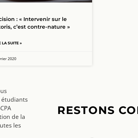
ision : « Intervenir sur le
toris, c’est contre-nature »
E LA SUITE »
vrier 2020
ous
 étudiants
RESTONS CO
SCPA
ion de la
utes les