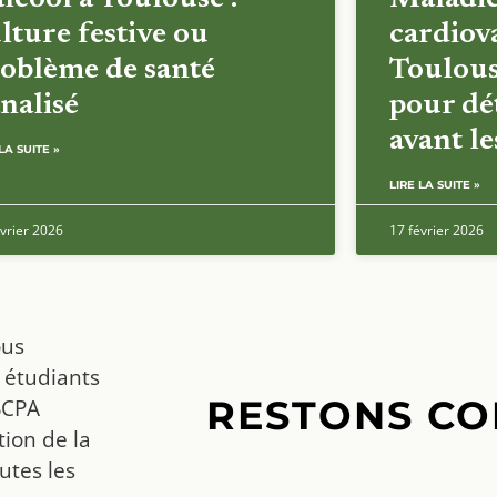
lture festive ou
cardiova
oblème de santé
Toulous
nalisé
pour dét
avant l
LA SUITE »
LIRE LA SUITE »
vrier 2026
17 février 2026
ous
 étudiants
RESTONS CO
SCPA
ion de la
utes les