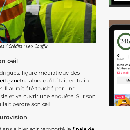
s / Crédits : Léo Couffin
on oeil
drigues, figure médiatique des
, alors qu’il était en train
 œil gauche
. Il aurait été touché par une
ie et va ouvrir une enquête. Sur son
lait perdre son œil.
Eurovision
 ans a hier soir remporté la
finale de