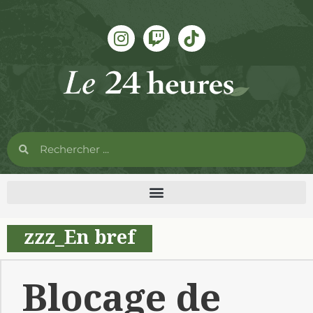
zzz_En bref
Blocage de