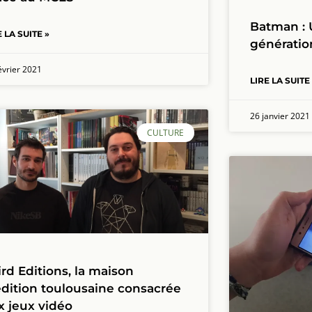
Batman : 
E LA SUITE »
génératio
évrier 2021
LIRE LA SUITE
26 janvier 2021
CULTURE
ird Editions, la maison
édition toulousaine consacrée
x jeux vidéo