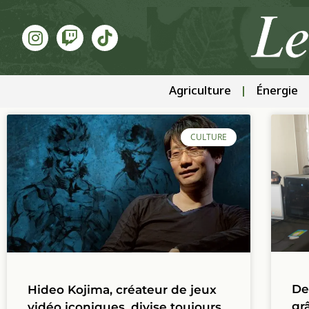
Agriculture
Énergie
CULTURE
De
Hideo Kojima, créateur de jeux
gr
vidéo iconiques, divise toujours