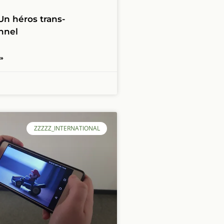
Un héros trans-
nnel
 »
ZZZZZ_INTERNATIONAL