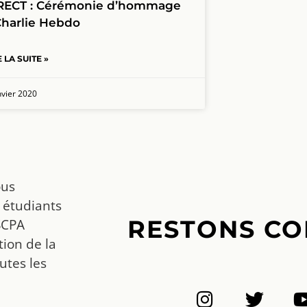
RECT : Cérémonie d’hommage
Charlie Hebdo
E LA SUITE »
nvier 2020
ous
 étudiants
RESTONS CO
SCPA
ion de la
utes les