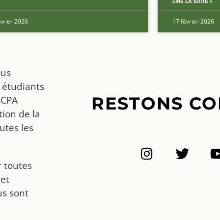
LIRE LA SUITE »
vrier 2026
17 février 2026
ous
 étudiants
RESTONS CO
SCPA
ion de la
utes les
r toutes
 et
us sont