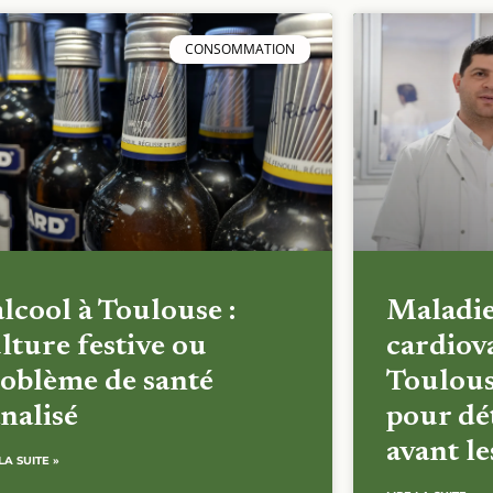
CONSOMMATION
alcool à Toulouse :
Maladi
lture festive ou
cardiova
oblème de santé
Toulous
nalisé
pour dét
avant l
LA SUITE »