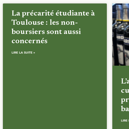
La précarité étudiante à
Toulouse : les non-
boursiers sont aussi
concernés
LIRE LA SUITE »
L’
cu
pr
ba
LIRE 