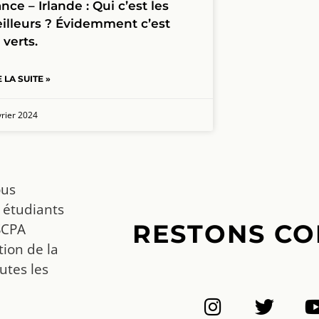
nce – Irlande : Qui c’est les
illeurs ? Évidemment c’est
 verts.
E LA SUITE »
vrier 2024
ous
 étudiants
RESTONS CO
SCPA
ion de la
utes les