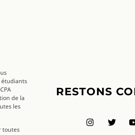
ous
 étudiants
RESTONS CO
SCPA
ion de la
utes les
r toutes