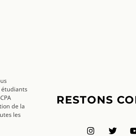
ous
 étudiants
RESTONS CO
SCPA
ion de la
utes les