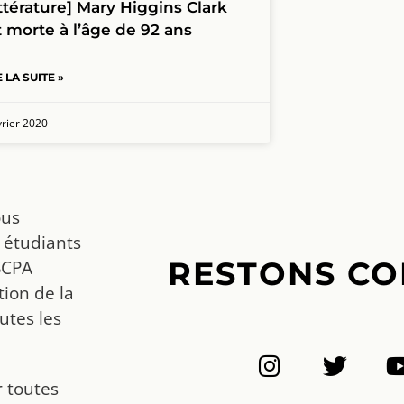
ittérature] Mary Higgins Clark
t morte à l’âge de 92 ans
E LA SUITE »
vrier 2020
ous
 étudiants
RESTONS CO
SCPA
ion de la
utes les
r toutes