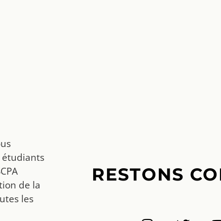
ous
 étudiants
RESTONS CO
SCPA
ion de la
utes les