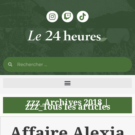
zzz_Archives 2018
|
zzz_Tous les articles
Affaire Alexia