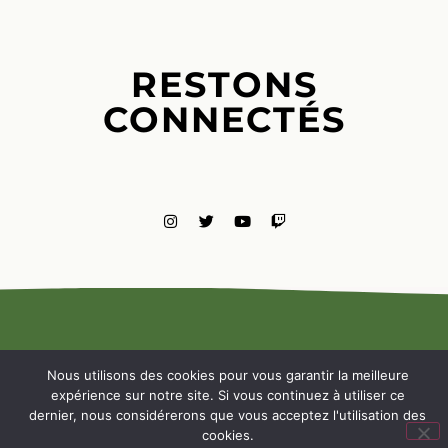
RESTONS
CONNECTÉS
MENTIONS
LÉGALES
Nous utilisons des cookies pour vous garantir la meilleure
NOUS
expérience sur notre site. Si vous continuez à utiliser ce
CONTACTE
dernier, nous considérerons que vous acceptez l'utilisation des
cookies.