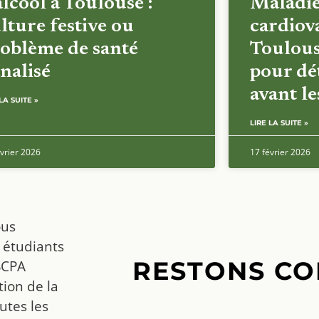
alcool à Toulouse :
Maladi
lture festive ou
cardiova
oblème de santé
Toulous
nalisé
pour dét
avant l
LA SUITE »
LIRE LA SUITE »
vrier 2026
17 février 2026
ous
 étudiants
RESTONS CO
SCPA
ion de la
utes les