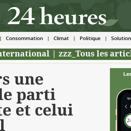
Consommation
Climat
Politique
Solution
ternational
|
zzz_Tous les artic
rs une
le parti
e et celui
l