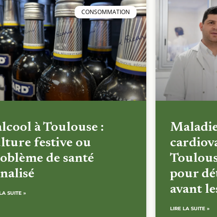
CONSOMMATION
alcool à Toulouse :
Maladi
lture festive ou
cardiova
oblème de santé
Toulous
nalisé
pour dét
avant l
LA SUITE »
LIRE LA SUITE »