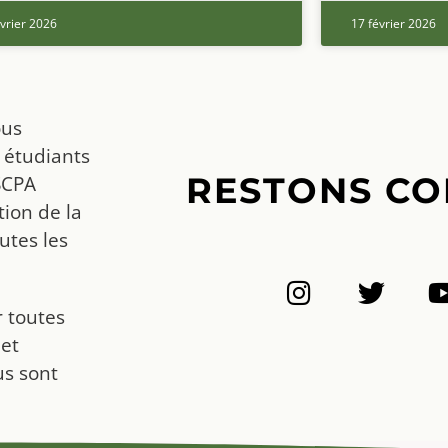
vrier 2026
17 février 2026
ous
 étudiants
RESTONS CO
SCPA
ion de la
utes les
r toutes
 et
us sont