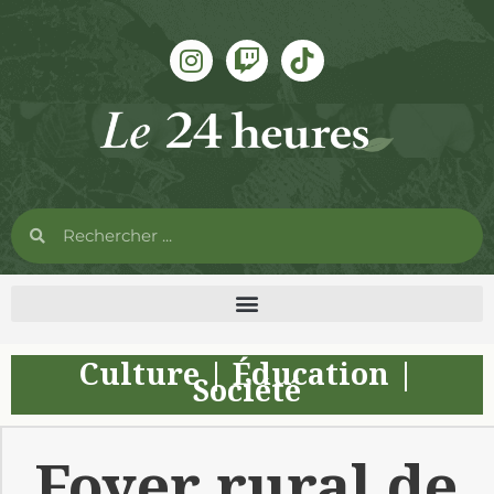
Culture
|
Éducation
|
Société
Foyer rural de