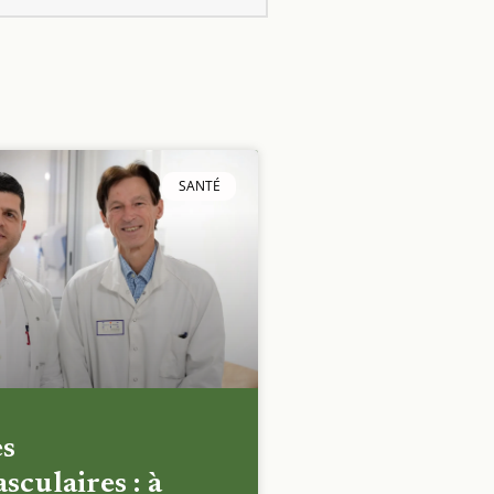
SANTÉ
es
sculaires : à