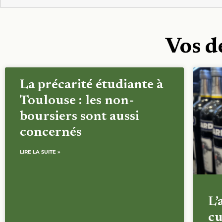
Vos d
La précarité étudiante à
Toulouse : les non-
boursiers sont aussi
concernés
LIRE LA SUITE »
L’
cu