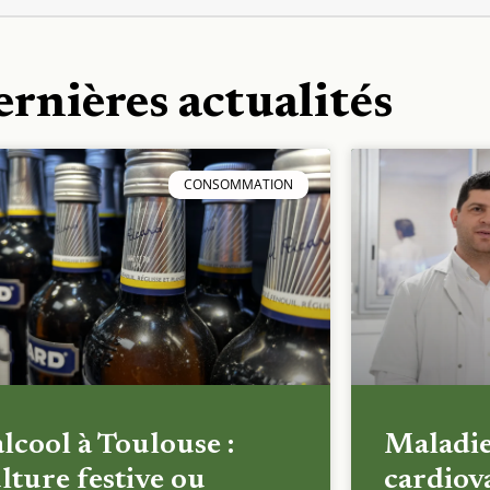
ernières actualités
CONSOMMATION
alcool à Toulouse :
Maladi
lture festive ou
cardiova