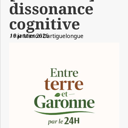
dissonance
cognitive
16 janvier 2026
/ Par
Manon Dartiguelongue