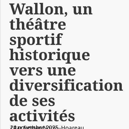
Wallon, un
théâtre
sportif
historique
vers une
diversification
de ses
activités
24 novembre 2025
/ Par
Eythan Nony--Hoareau