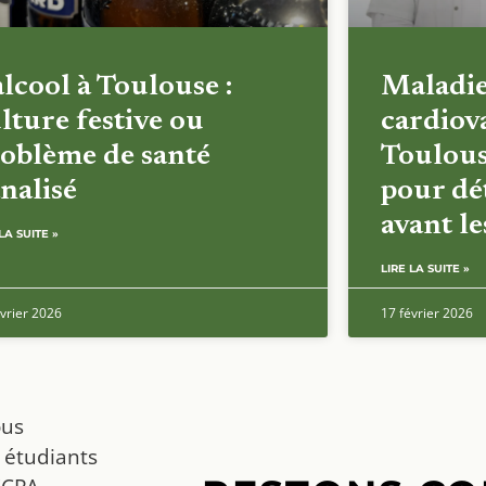
alcool à Toulouse :
Maladi
lture festive ou
cardiova
oblème de santé
Toulous
nalisé
pour dét
avant l
LA SUITE »
LIRE LA SUITE »
vrier 2026
17 février 2026
ous
 étudiants