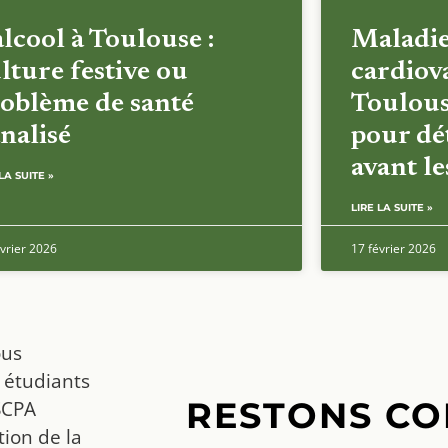
alcool à Toulouse :
Maladi
lture festive ou
cardiova
oblème de santé
Toulous
nalisé
pour dét
avant l
LA SUITE »
LIRE LA SUITE »
vrier 2026
17 février 2026
ous
 étudiants
RESTONS CO
SCPA
ion de la