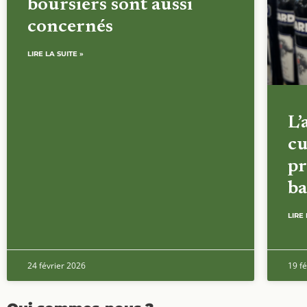
boursiers sont aussi
concernés
LIRE LA SUITE »
L’
cu
pr
ba
LIRE 
24 février 2026
19 fé