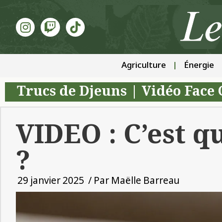
Agriculture
Énergie
Trucs de Djeuns
|
Vidéo Face
VIDEO : C’est q
?
29 janvier 2025
/ Par
Maëlle Barreau