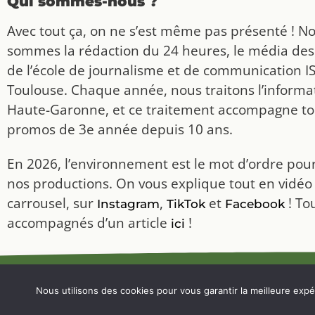
Qui sommes-nous ?
Avec tout ça, on ne s’est même pas présenté ! N
sommes la rédaction du 24 heures, le média des
de l’école de journalisme et de communication I
Toulouse. Chaque année, nous traitons l’informat
Haute-Garonne, et ce traitement accompagne to
promos de 3e année depuis 10 ans.
En 2026, l’environnement est le mot d’ordre pou
nos productions. On vous explique tout en vidéo
carrousel, sur
,
et
! To
Instagram
TikTok
Facebook
accompagnés d’un article
!
ici
MENTIONS LÉGALES
Nous utilisons des cookies pour vous garantir la meilleure expér