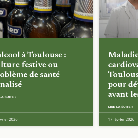
alcool à Toulouse :
Maladi
lture festive ou
cardiova
oblème de santé
Toulous
nalisé
pour dét
avant l
LA SUITE »
LIRE LA SUITE »
vrier 2026
17 février 2026