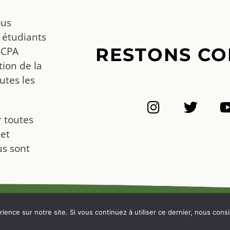
ous
 étudiants
RESTONS CO
SCPA
ion de la
utes les
r toutes
 et
us sont
NOUS CONTACTER
ience sur notre site. Si vous continuez à utiliser ce dernier, nous cons