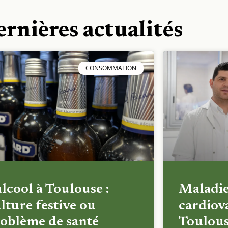
ernières actualités
CONSOMMATION
alcool à Toulouse :
Maladi
lture festive ou
cardiova
oblème de santé
Toulous