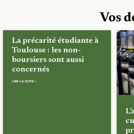
Vos d
La précarité étudiante à
Toulouse : les non-
boursiers sont aussi
concernés
LIRE LA SUITE »
L’
cu
pr