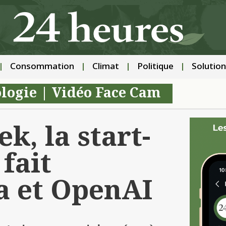
Consommation
Climat
Politique
Solution
logie
|
Vidéo Face Cam
k, la start-
fait
a et OpenAI