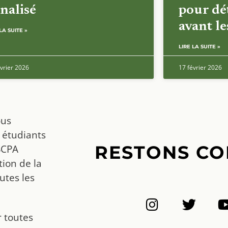
nalisé
pour dét
avant l
LA SUITE »
LIRE LA SUITE »
vrier 2026
17 février 2026
ous
 étudiants
RESTONS CO
SCPA
ion de la
utes les
r toutes