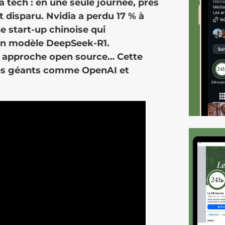
 tech : en une seule journée, près
t disparu. Nvidia a perdu 17 % à
e start-up chinoise qui
 son modèle DeepSeek-R1.
t approche open source… Cette
des géants comme OpenAI et