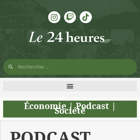
Économie
|
Podcast
|
Société
PODCAST.