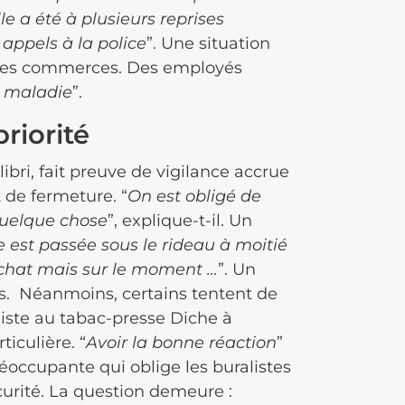
lle a été à plusieurs reprises
ppels à la police
”. Une situation
 des commerces. Des employés
n maladie
”.
riorité
bri, fait preuve de vigilance accrue
de fermeture. “
On est obligé de
 quelque chose
”, explique-t-il. Un
 est passée sous le rideau à moitié
 achat mais sur le moment …
”. Un
s. Néanmoins, certains tentent de
aliste au tabac-presse Diche à
ticulière. “
Avoir la bonne réaction
”
réoccupante qui oblige les buralistes
curité. La question demeure :