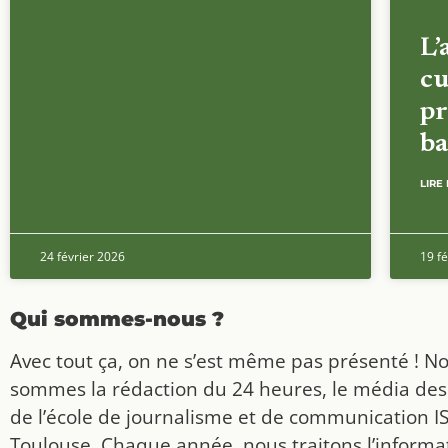
L’
cu
pr
ba
LIRE 
24 février 2026
19 fé
Qui sommes-nous ?
Avec tout ça, on ne s’est même pas présenté ! N
sommes la rédaction du 24 heures, le média des
de l’école de journalisme et de communication I
Toulouse. Chaque année, nous traitons l’informat