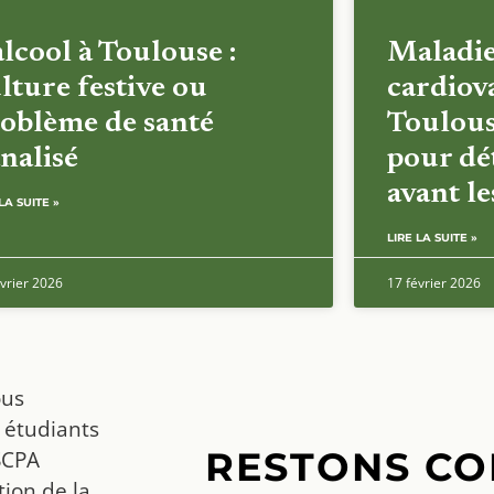
alcool à Toulouse :
Maladi
lture festive ou
cardiova
oblème de santé
Toulous
nalisé
pour dét
avant l
LA SUITE »
LIRE LA SUITE »
vrier 2026
17 février 2026
ous
 étudiants
RESTONS CO
SCPA
ion de la