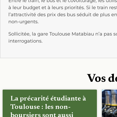
Entre le train, le bus et le covoiturage, les ut
à leur budget et à leurs priorités. Si le train re
l’attractivité des prix des bus séduit de plus en
non-urgents.
Sollicitée, la gare Toulouse Matabiau n’a pas 
interrogations.
Vos d
La précarité étudiante à
Toulouse : les non-
boursiers sont aussi