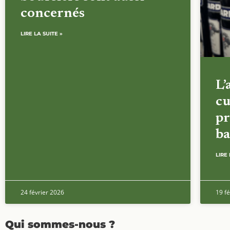
concernés
LIRE LA SUITE »
L’
cu
pr
ba
LIRE 
24 février 2026
19 fé
Qui sommes-nous ?