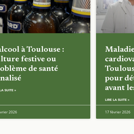
alcool à Toulouse :
Maladi
lture festive ou
cardiova
oblème de santé
Toulous
nalisé
pour dét
avant l
LA SUITE »
LIRE LA SUITE »
vrier 2026
17 février 2026