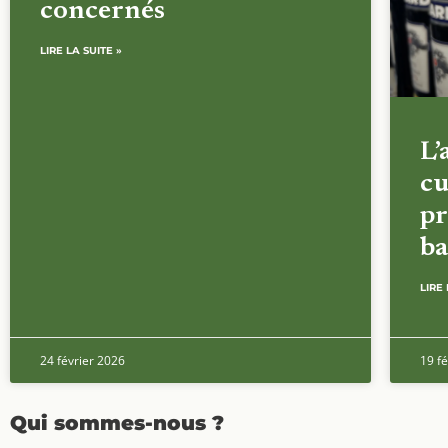
concernés
LIRE LA SUITE »
L’
cu
pr
ba
LIRE 
24 février 2026
19 fé
Qui sommes-nous ?