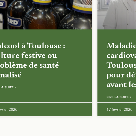
alcool à Toulouse :
Maladi
lture festive ou
cardiova
oblème de santé
Toulous
nalisé
pour dét
avant l
LA SUITE »
LIRE LA SUITE »
vrier 2026
17 février 2026