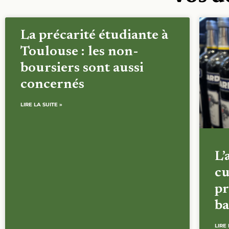
La précarité étudiante à
Toulouse : les non-
boursiers sont aussi
concernés
LIRE LA SUITE »
L’
cu
pr
ba
LIRE 