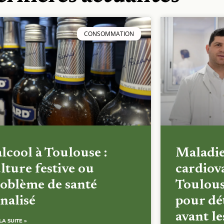
CONSOMMATION
alcool à Toulouse :
Maladi
lture festive ou
cardiova
oblème de santé
Toulous
nalisé
pour dét
avant l
LA SUITE »