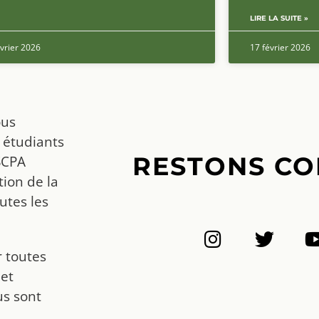
LIRE LA SUITE »
vrier 2026
17 février 2026
ous
 étudiants
RESTONS CO
SCPA
ion de la
utes les
r toutes
 et
us sont