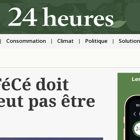
Consommation
Climat
Politique
Solution
FéCé doit
eut pas être