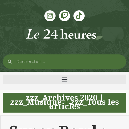
zzz_Archives 2020
|
zzz_Musique
|
zzz_Tous les
articles