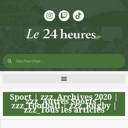
Sport
|
zzz_Archives 2020
|
zzz_Autres Sports
|
zzz_Football
|
zzz_Rugby
|
zzz_Tous les articles