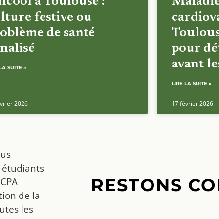
alcool à Toulouse :
Maladi
lture festive ou
cardiova
oblème de santé
Toulous
nalisé
pour dét
avant l
LA SUITE »
LIRE LA SUITE »
vrier 2026
17 février 2026
ous
 étudiants
RESTONS CO
SCPA
ion de la
utes les