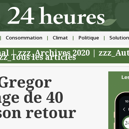
Consommation
Climat
Politique
Solution
nal
|
zzz_Archives 2020
|
zzz_Aut
zz_Tous les articles
cGregor
age de 40
son retour