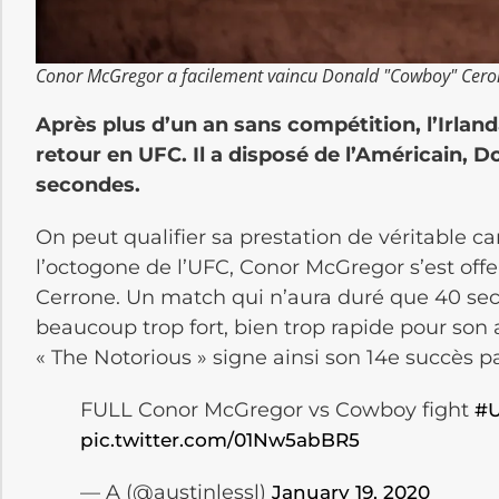
Conor McGregor a facilement vaincu Donald "Cowboy" Ceron
Après plus d’un an sans compétition, l’Irlan
retour en UFC. Il a disposé de l’Américain, 
secondes.
On peut qualifier sa prestation de véritable c
l’octogone de l’UFC, Conor McGregor s’est off
Cerrone. Un match qui n’aura duré que 40 seco
beaucoup trop fort, bien trop rapide pour son 
« The Notorious » signe ainsi son 14e succès p
FULL Conor McGregor vs Cowboy fight
#
pic.twitter.com/01Nw5abBR5
— A (@austinlessl)
January 19, 2020