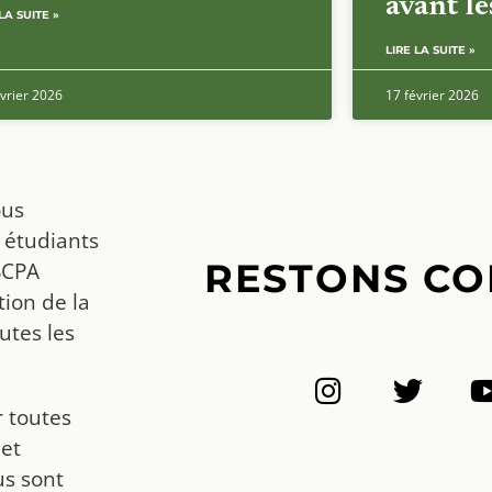
avant l
LA SUITE »
LIRE LA SUITE »
vrier 2026
17 février 2026
ous
 étudiants
RESTONS CO
SCPA
ion de la
utes les
r toutes
 et
us sont