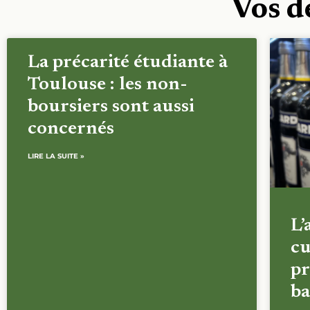
Vos d
La précarité étudiante à
Toulouse : les non-
boursiers sont aussi
concernés
LIRE LA SUITE »
L’
cu
pr
ba