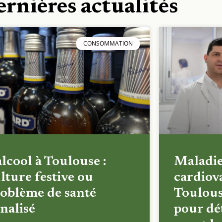
ernières actualités
CONSOMMATION
alcool à Toulouse :
Maladi
lture festive ou
cardiova
oblème de santé
Toulous
nalisé
pour dét