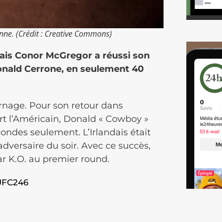
ne. (Crédit : Creative Commons)
dais Conor McGregor a réussi son
Donald Cerrone, en seulement 40
arnage. Pour son retour dans
ert l’Américain, Donald « Cowboy »
ndes seulement. L’Irlandais était
adversaire du soir. Avec ce succès,
ar K.O. au premier round.
UFC246