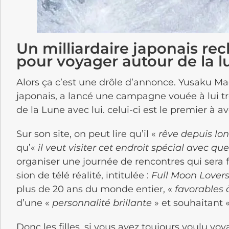
Un milliardaire japonais re
pour voyager autour de la l
Alors ça c’est une drôle d’annonce. Yusaku Ma
japonais, a lancé une campagne vouée à lui tr
de la Lune avec lui. celui-ci est le premier à a
Sur son site, on peut lire qu’il «
rêve depuis lon
qu’«
il veut visi­ter cet endroit spécial avec q
orga­ni­ser une jour­née de rencontres qui sera
sion de télé réalité, intitulée :
Full Moon Lover
plus de 20 ans du monde entier, «
favo­rables
d’une «
person­na­lité brillante
» et souhai­tant 
Donc les filles, si vous avez toujours voulu vo