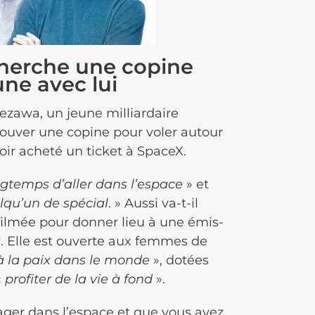
cherche une copine
une avec lui
ezawa, un jeune milliardaire
ou­ver une copine pour voler autour
voir acheté un ticket à SpaceX.
g­temps d’al­ler dans l’es­pace
» et
uelqu’un de spécial
. » Aussi va-t-il
 filmée pour donner lieu à une émis­
s
. Elle est ouverte aux femmes de
 à la paix dans le monde
», dotées
«
profi­ter de la vie à fond
».
yager dans l’espace et que vous avez