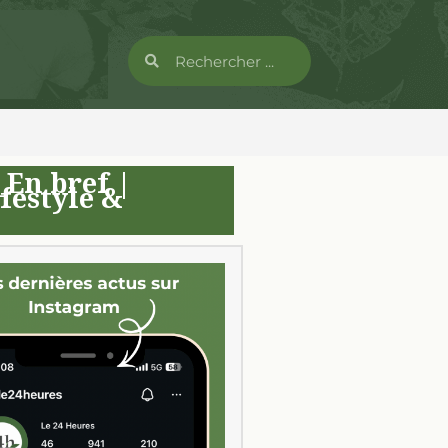
_En bref
|
festyle &