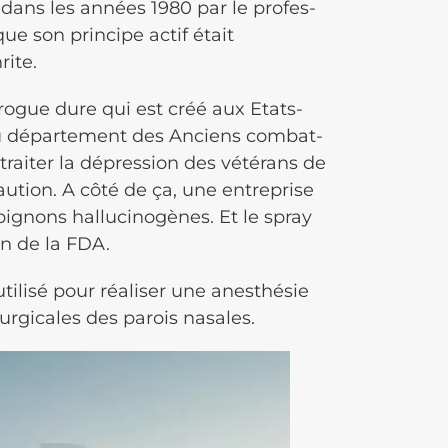
dans les années 1980 par le profes­
e son prin­cipe actif était
rite.
rogue dure qui est créé aux Etats-
 dépar­te­ment des Anciens combat­
rai­ter la dépres­sion des vété­rans de
 caution. A côté de ça, une entreprise
ignons hallucinogènes. Et le spray
on de la FDA.
tilisé pour réali­ser une anes­thé­sie
r­gi­cales des parois nasales.