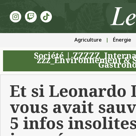
Agriculture
Énergie
Société
|
ZZZZZ_Interna
zzz_Environnement & S
Gastron
Et si Leonardo
vous avait sauvé
5 infos insolites