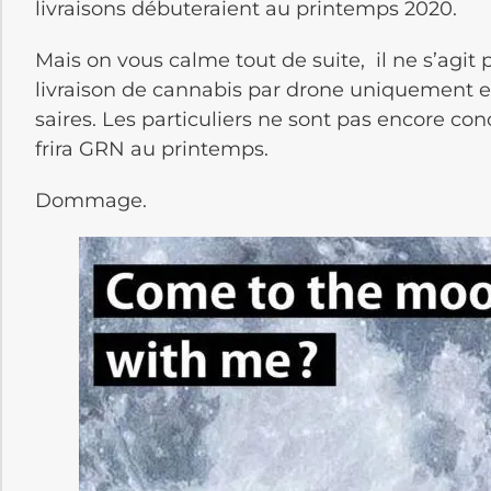
livraisons débuteraient au printemps 2020.
Mais on vous calme tout de suite, il ne s’agit
livrai­son de canna­bis par drone unique­ment en
saires. Les parti­cu­liers ne sont pas encore co
frira GRN au prin­temps.
Dommage.