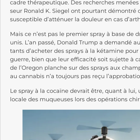
cadre théra­peu­tique. Des recherches menées 
seur Ronald K. Siegel ont pour­tant démon­tré qu
susceptible d’at­té­nuer la douleur en cas d’ar­th
Mais ce n’est pas le premier spray à base de d
unis. L’an passé, Donald Trump a demandé au
tants d’ache­ter des sprays à la kéta­mine pour t
guerre, bien que leur effi­ca­cité soit sujette à
de l’Oregon planche sur des sprays aux champ
au cannabis n’a toujours pas reçu l’approbati
Le spray à la cocaïne devrait être, quant à lui, u
locale des muqueuses lors des opéra­tions chiru