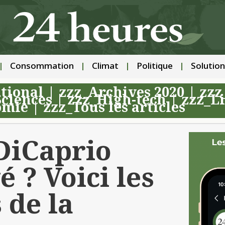
Consommation
Climat
Politique
Solution
tional
|
zzz_Archives 2020
|
zzz
ciences
|
zzz_High-tech
|
zzz_Li
omie
|
zzz_Tous les articles
 DiCaprio
 ? Voici les
 de la