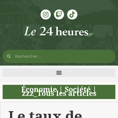
Économie
|
Société
|
zzz_Tous les articles
Le taux de