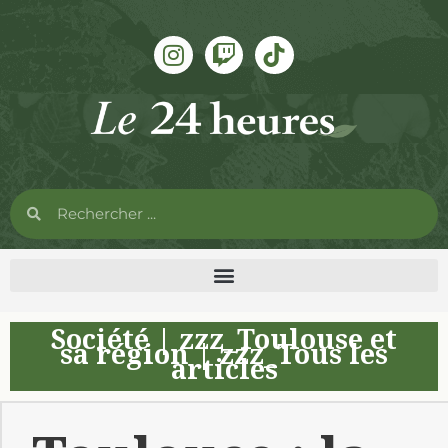
Société
|
zzz_Toulouse et
sa région
|
zzz_Tous les
articles