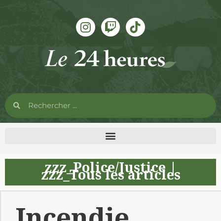
zzz_Police/Justice
|
zzz_Tous les articles
Incendie