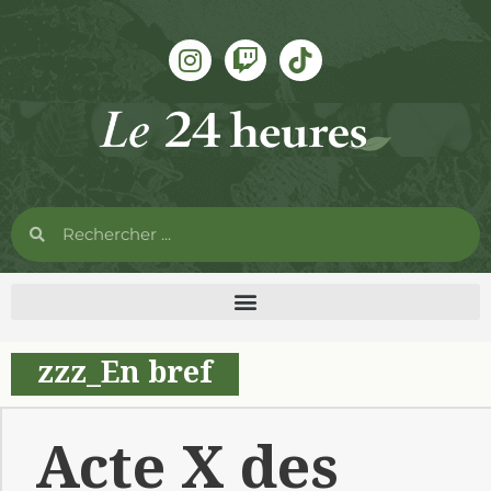
zzz_En bref
Acte X des