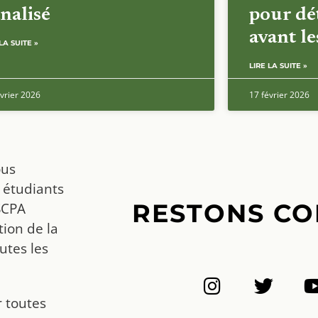
nalisé
pour dét
avant l
LA SUITE »
LIRE LA SUITE »
vrier 2026
17 février 2026
ous
 étudiants
RESTONS CO
SCPA
ion de la
utes les
r toutes