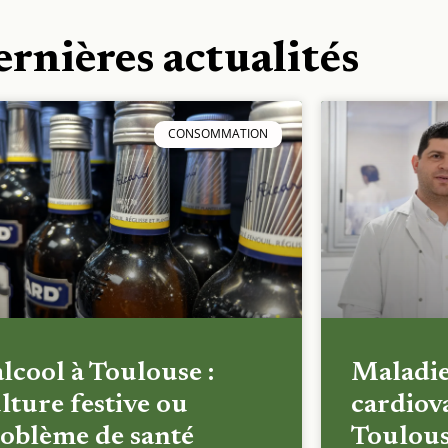
ernières actualités
CONSOMMATION
alcool à Toulouse :
Maladi
lture festive ou
cardiova
oblème de santé
Toulous