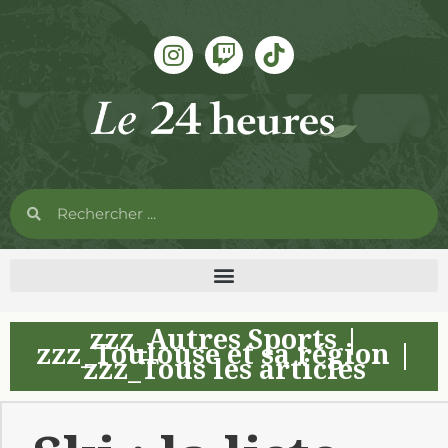
zzz_Autres Sports
|
zzz_Toulouse et sa région
|
zzz_Tous les articles