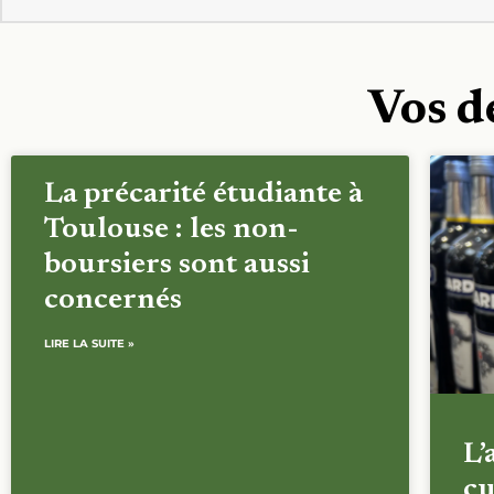
Vos d
La précarité étudiante à
Toulouse : les non-
boursiers sont aussi
concernés
LIRE LA SUITE »
L’
cu