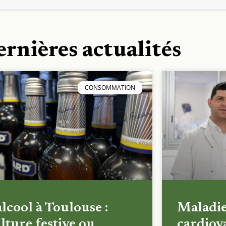
ernières actualités
CONSOMMATION
alcool à Toulouse :
Maladi
lture festive ou
cardiova