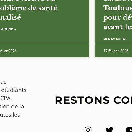
oblème de santé
Toulous
nalisé
pour dét
avant l
LA SUITE »
LIRE LA SUITE »
vrier 2026
17 février 2026
ous
 étudiants
RESTONS CO
SCPA
ion de la
utes les