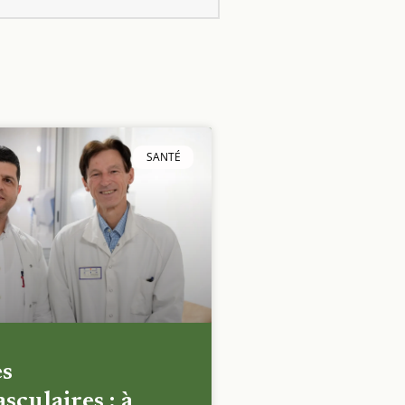
SANTÉ
es
sculaires : à