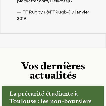
pic.twitter.com/EieIwYXsjG
— FF Rugby (@FFRugby)
9 janvier
2019
Vos dernières
actualités
La précarité étudiante à
Toulouse : les non-boursiers