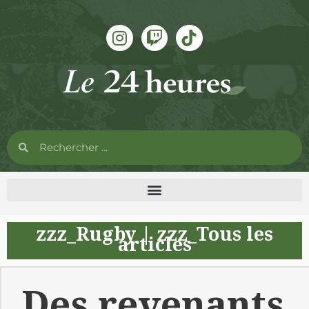
zzz_Rugby
|
zzz_Tous les
articles
Des revenants