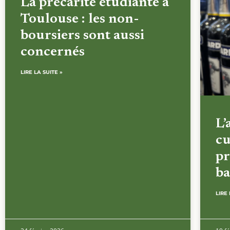
La précarité étudiante à
Toulouse : les non-
boursiers sont aussi
concernés
LIRE LA SUITE »
L’
cu
pr
ba
LIRE 