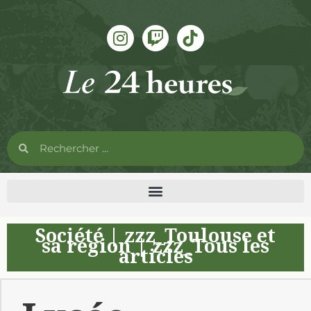
Société
|
zzz_Toulouse et
sa région
|
zzz_Tous les
articles