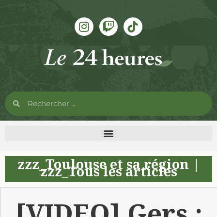
zzz_Toulouse et sa région
|
zzz_Tous les articles
[VIDEO] Gers :